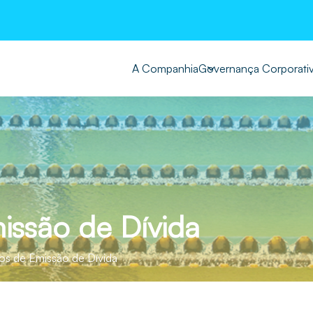
A Companhia
Governança Corporati
ssão de Dívida
s de Emissão de Dívida