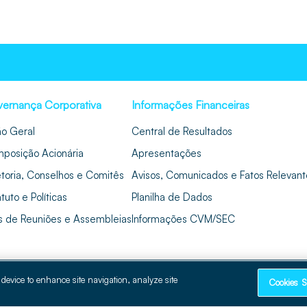
ernança Corporativa
Informações Financeiras
ão Geral
Central de Resultados
posição Acionária
Apresentações
etoria, Conselhos e Comitês
Avisos, Comunicados e Fatos Relevant
tuto e Políticas
Planilha de Dados
s de Reuniões e Assembleias
Informações CVM/SEC
 device to enhance site navigation, analyze site
Cookies S
Powered by
MZ