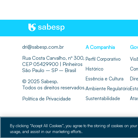
dri@sabesp.com.br
A Companhia
Gov
Rua Costa Carvalho, nº 300,
Perfil Corporativo
Vis
CEP 05429900 | Pinheiros
Histórico
Com
São Paulo – SP – Brasil
Essência e Cultura
Dir
© 2025 Sabesp.
Todos os direitos reservados.
Ambiente Regulatório
Esta
Política de Privacidade
Sustentabilidade
Ata
By clicking “Accept All Cookies”, you agree to the storing of cookies on your
usage, and assist in our marketing efforts.