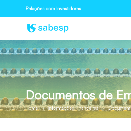
Relações com Investidores
Documentos de Emi
Home
>
Informações Financeiras
>
Documento