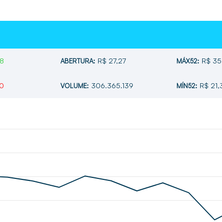
68
R$ 27,27
R$ 35
ABERTURA:
MÁX52:
80
306.365.139
R$ 21,
VOLUME:
MÍN52: