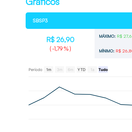
Gráficos
SBSP3
R$ 27,
MÁXIMO:
R$ 26,90
(
-1,79 %
)
R$ 26,
MÍNIMO:
Período
1m
3m
6m
YTD
1a
Tudo