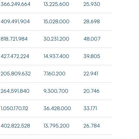
366.249.664
13.225.600
25.930
409.491.904
15.028.000
28.698
818.721.984
30.231.200
48.007
427.472.224
14.937.400
39.805
205.809.632
7.160.200
22.941
264.591.840
9.300.700
20.746
1.050.170.112
36.428.000
33.171
402.822.528
13.795.200
26.784