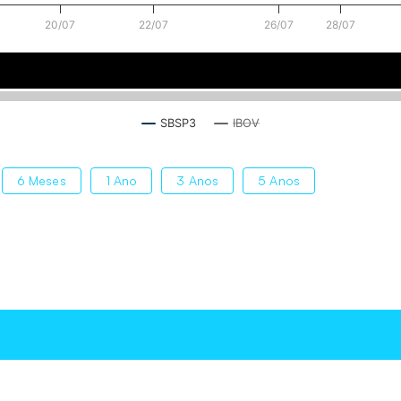
20/07
22/07
26/07
28/07
 jul.
22 de jul.
28 de jul.
SBSP3
IBOV