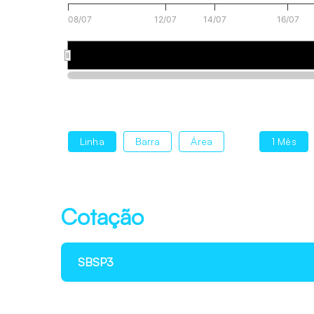
08/07
12/07
14/07
16/07
12 de jul.
16 de
Cotação
SBSP3