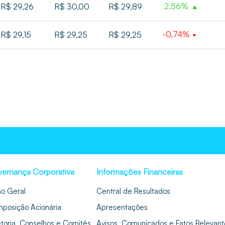
2,56%
R$ 29,26
R$ 30,00
R$ 29,89
-0,74%
R$ 29,15
R$ 29,25
R$ 29,25
ernança Corporativa
Informações Financeiras
ão Geral
Central de Resultados
posição Acionária
Apresentações
etoria, Conselhos e Comitês
Avisos, Comunicados e Fatos Relevant