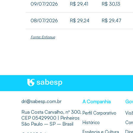
09/07/2026
R$ 29,41
R$ 30,13
08/07/2026
R$ 29,24
R$ 29,47
Fonte: Enfoque
dri@sabesp.com.br
A Companhia
Gov
Rua Costa Carvalho, nº 300,
Perfil Corporativo
Vis
CEP 05429900 | Pinheiros
Histórico
Com
São Paulo – SP – Brasil
Essência e Cultura
Dir