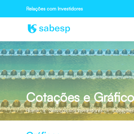
Relações com Investidores
Cotações e Gráfico
Home
>
Serviços aos Investidores
>
Cotações 