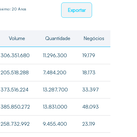
Máximo: 20 Anos
Exportar
Volume
Quantidade
Negócios
306.351.680
11.296.300
19.179
205.518.288
7.484.200
18.173
373.516.224
13.287.700
33.397
385.850.272
13.831.000
48.093
258.732.992
9.455.400
23.119