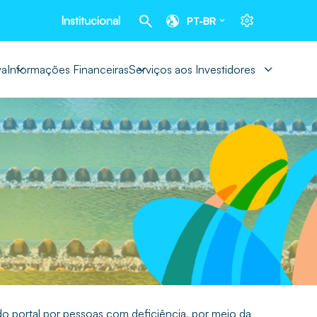
Institucional
PT-BR
va
Informações Financeiras
Serviços aos Investidores
o portal por pessoas com deficiência, por meio da