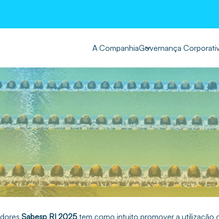
A Companhia
Governança Corporati
tidores
Sabesp RI 2025
tem como intuito promover a utilização d