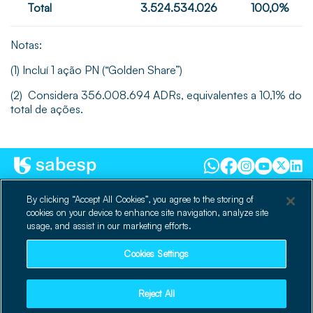
Total
3.524.534.026
100,0%
Notas:
(1) Incluí 1 ação PN (“Golden Share”)
(2) Considera 356.008.694 ADRs, equivalentes a 10,1% do
total de ações.
dri@sabesp.com.br
By clicking “Accept All Cookies”, you agree to the storing of
cookies on your device to enhance site navigation, analyze site
Rua Costa Carvalho, nº 300,
usage, and assist in our marketing efforts.
CEP 05429900 | Pinheiros
São Paulo – SP – Brasil
Cookies Settings
© 2025 Sabesp.
Todos os direitos reservados.
Reject All