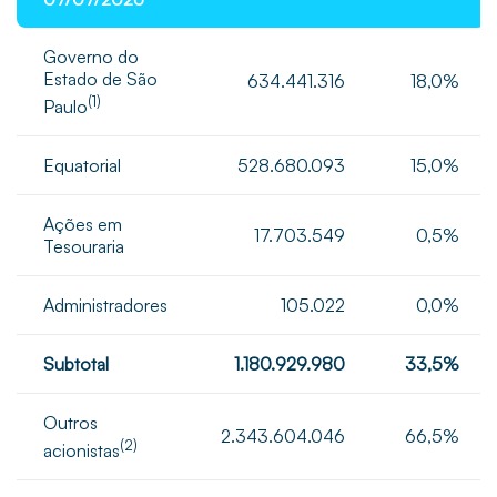
Governo do
Estado de São
634.441.316
18,0%
(1)
Paulo
Equatorial
528.680.093
15,0%
Ações em
17.703.549
0,5%
Tesouraria
Administradores
105.022
0,0%
Subtotal
1.180.929.980
33,5%
Outros
2.343.604.046
66,5%
(2)
acionistas