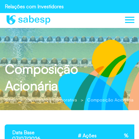
Relações com Investidores
Composição
Acionária
Home
>
Governança Corporativa
>
Composição Acionária
Data Base
# Ações
%
07/07/2026