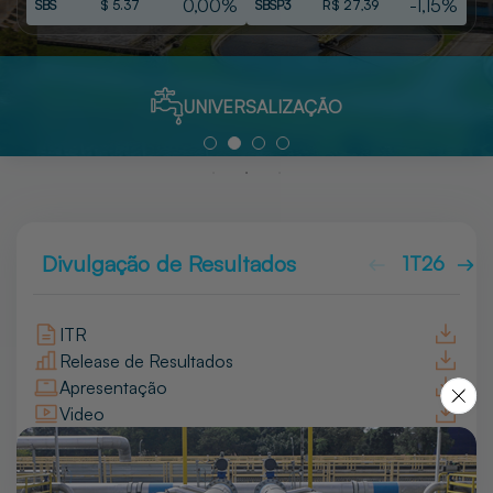
0,00%
-1,15%
SBS
$ 5.37
SBSP3
R$ 27,39
UNIVERSALIZAÇÃO
Divulgação de Resultados
1T26
4T2
ITR
Release de Resultados
Apresentação
Video
Transcrição
Saiba mais