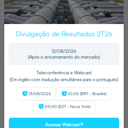
Últimos Comunicados
Divulgação de Resultados 2T26
Saiba mais
12/08/2026
(Após o encerramento do mercado)
Calendário
Teleconferência e Webcast
(Em inglês com tradução simultânea para o português)
12
Divulgação de Resultados 2T26
13/08/2026
10:00 (BRT - Brasília)
AGO
13
Conferência de Resultados 2T26
09:00 (EDT - Nova York)
AGO
28
Assembleia Geral Extraordinária
AGO
05
Acessar Webcast
Divulgação de Resultados 3T26