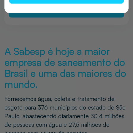
NOV
Saiba mais
A Sabesp é hoje a maior
empresa de saneamento do
Brasil e uma das maiores do
mundo.
Fornecemos água, coleta e tratamento de
esgoto para 376 municípios do estado de São
Paulo, abastecendo diariamente 30,4 milhões
de pessoas com água e 27,5 milhões de